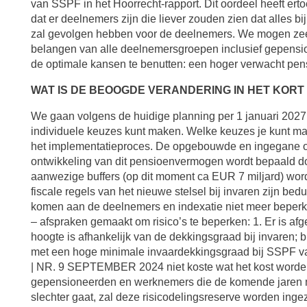
van SSPF in het Hoorrecht-rapport. Dit oordeel heeft er
dat er deelnemers zijn die liever zouden zien dat alles b
zal gevolgen hebben voor de deelnemers. We mogen zeer 
belangen van alle deelnemersgroepen inclusief gepensio
de optimale kansen te benutten: een hoger verwacht pens
WAT IS DE BEOOGDE VERANDERING IN HET KOR
We gaan volgens de huidige planning per 1 januari 2027 
individuele keuzes kunt maken. Welke keuzes je kunt ma
het implementatieproces. De opgebouwde en ingegane 
ontwikkeling van dit pensioenvermogen wordt bepaald do
aanwezige buffers (op dit moment ca EUR 7 miljard) worde
fiscale regels van het nieuwe stelsel bij invaren zijn b
komen aan de deelnemers en indexatie niet meer beperkt
– afspraken gemaakt om risico’s te beperken: 1. Er is af
hoogte is afhankelijk van de dekkingsgraad bij invaren; 
met een hoge minimale invaardekkingsgraad bij SSPF va
| NR. 9 SEPTEMBER 2024 niet koste wat het kost worden
gepensioneerden en werknemers die de komende jaren met
slechter gaat, zal deze risicodelingsreserve worden inge