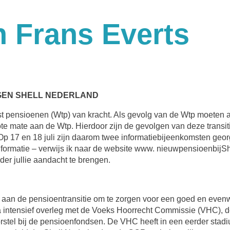
n Frans Everts
NGEN SHELL NEDERLAND
t pensioenen (Wtp) van kracht. Als gevolg van de Wtp moeten 
te mate aan de Wtp. Hierdoor zijn de gevolgen van deze transi
Op 17 en 18 juli zijn daarom twee informatiebijeenkomsten geo
nformatie – verwijs ik naar de website www. nieuwpensioenbijS
er jullie aandacht te brengen.
kt aan de pensioentransitie om te zorgen voor een goed en evenw
ntensief overleg met de Voeks Hoorrecht Commissie (VHC), d
orstel bij de pensioenfondsen. De VHC heeft in een eerder stad