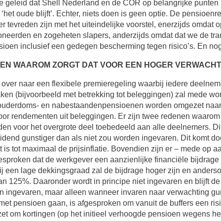
toe geleid dat Shell Nederland en de COR op belangrijke punte
ij ‘het oude blijft’. Echter, niets doen is geen optie. De pens
tevreden zijn met het uiteindelijke voorstel, enerzijds omdat
neerden en zogeheten slapers, anderzijds omdat dat we de tra
ioen inclusief een gedegen bescherming tegen risico’s. En nogm
T EN WAAROM ZORGT DAT VOOR EEN HOGER VERWACHT
over naar een flexibele premieregeling waarbij iedere deelneme
ken (bijvoorbeeld met betrekking tot beleggingen) zal mede w
ouderdoms- en nabestaandenpensioenen worden omgezet naar 
or rendementen uit beleggingen. Er zijn twee redenen waarom d
n voor het overgrote deel toebedeeld aan alle deelnemers. Dit 
eduidend gunstiger dan als niet zou worden ingevaren. Dit komt
 is tot maximaal de prijsinflatie. Bovendien zijn er – mede 
gesproken dat de werkgever een aanzienlijke financiële bijdrage
bij een lage dekkingsgraad zal de bijdrage hoger zijn en ander
n 125%. Daaronder wordt in principe niet ingevaren en blijft
 ingevaren, maar alleen wanneer invaren naar verwachting gun
 pensioen gaan, is afgesproken om vanuit de buffers een risi
zet om kortingen (op het initieel verhoogde pensioen wegens he