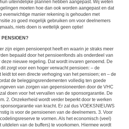
n hun uiteindelijke plannen hebben aangepast. Wij weten
ioenregelingen moeten hoe dan ook worden aangepast en dat
 op evenwichtige manier rekening is gehouden met
nsitie zo goed mogelijk gebruiken om voor deelnemers
aals, niets doen is wettelijk geen optie!
 PENSIOEN?
r zijn eigen pensioenpot heeft en waarin je straks meer
orden bepaald door het pensioenfonds als onderdeel van
deze nieuwe regeling. Dat wordt invaren genoemd. De
it zorgt voor een hoger verwacht pensioen: – de
leidt tot een directe verhoging van het pensioen; en – de
 doordat de beleggingsrendementen volledig ten goede
op aangeven van zorgen van gepensioneerden door de VHC
 zal doen voor het vervallen van de sponsorgarantie. De
som. 2. Onzekerheid wordt verder beperkt door te werken
 de sponsorgarantie van kracht. Er zal dus VOEKSNIEUWS
stig is voor de pensioenen van de deelnemers. 3. Voor
codelingsreserve te vormen. Als het economisch (veel)
t uitdelen van de buffers) te voorkomen. Hiermee wordt