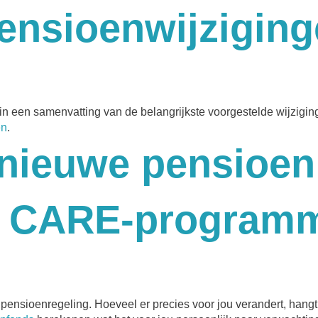
pensioenwijzigin
n een samenvatting van de belangrijkste voorgestelde wijzigi
en
.
nieuwe pensioen 
s CARE-program
nsioenregeling. Hoeveel er precies voor jou verandert, hangt a