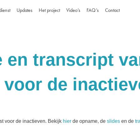
dienst
Updates
Het project
Video’s
FAQ’s
Contact
 en transcript va
 voor de inactie
t voor de inactieven. Bekijk
hier
de opname, de
slides
en de
tr