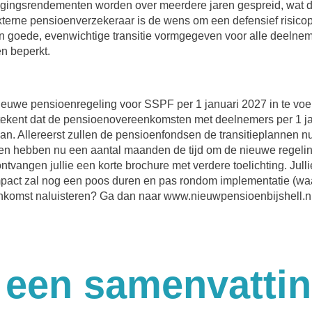
ggingsrendementen worden over meerdere jaren gespreid, wat de
xterne pensioenverzekeraar is de wens om een defensief risico
goede, evenwichtige transitie vormgegeven voor alle deelnem
n beperkt.
euwe pensioenregeling voor SSPF per 1 januari 2027 in te vo
etekent dat de pensioenovereenkomsten met deelnemers per 1 jan
n. Allereerst zullen de pensioenfondsen de transitieplannen nu
n hebben nu een aantal maanden de tijd om de nieuwe regelin
tvangen jullie een korte brochure met verdere toelichting. Jul
mpact zal nog een poos duren en pas rondom implementatie (waars
enkomst naluisteren? Ga dan naar www.nieuwpensioenbijshell.nl.
 een samenvattin