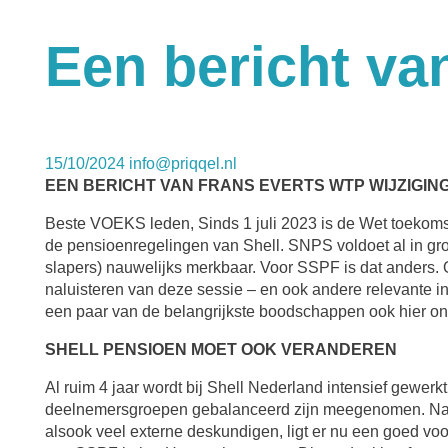
Een bericht va
15/10/2024
info@priqqel.nl
EEN BERICHT VAN FRANS EVERTS WTP WIJZIGI
Beste VOEKS leden, Sinds 1 juli 2023 is de Wet toekoms
de pensioenregelingen van Shell. SNPS voldoet al in gro
slapers) nauwelijks merkbaar. Voor SSPF is dat anders. 
naluisteren van deze sessie – en ook andere relevante i
een paar van de belangrijkste boodschappen ook hier ond
SHELL PENSIOEN MOET OOK VERANDEREN
Al ruim 4 jaar wordt bij Shell Nederland intensief gewer
deelnemersgroepen gebalanceerd zijn meegenomen. Na i
alsook veel externe deskundigen, ligt er nu een goed vo